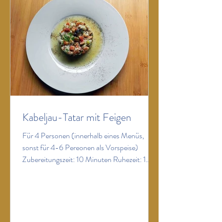
danach mit einer Gabel auflockern.Währen
Kabeljau-Tatar mit Feigen
Für 4 Personen (innerhalb eines Menüs,
sonst für 4-6 Pereonen als Vorspeise)
Zubereitungszeit: 10 Minuten Ruhezeit: 1
Stunde ZUTATEN: 400 g Kabeljau
(Rücken) 1 Frühlingszwiebel 1 saftige Bio-
Limette 6 Feigen 1 Bund Kerbel Salzflocken
Piment d’Espelette fruchtiges Olivenöl
schwarzer Pfeffer aus der Mühle