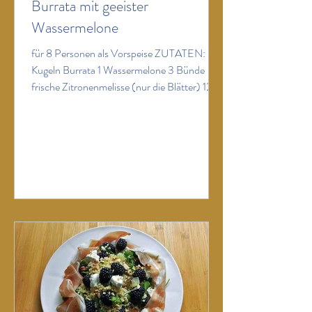
Burrata mit geeister
Wassermelone
für 8 Personen als Vorspeise ZUTATEN: 8
Kugeln Burrata 1 Wassermelone 3 Bünde
frische Zitronenmelisse (nur die Blätter) 120
ml feines Olivenöl 150 g Pistazienkerne
(geröstet & gesalzen, grob gehackt) Fleur de
Sel ZUBEREITUNG: Pesto: Die
abgezupften Zitronenmelisse-Blätter mit
einem Teil des Olivenöls und einer guten Prise
Salz im Blitzhacker glatt und leuchtend grün
pürieren. Restliches Olivenöl erst danach
hinzufügen, damit es sich nicht erwärmt.
Wassermelone in dünne Scheib