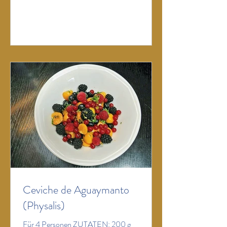
Dressing 2 EL Olivenöl Saft von ½ Zitrone 1
großzügiger EL klarer Honig
ZUBEREITUNG: Erdbeeren vierteln.
Basilikumblätter aufeinanderlegen und
aufrollen. In eine Streifen schneiden, so dass
Ceviche de Aguaymanto
(Physalis)
Für 4 Personen ZUTATEN: 200 g