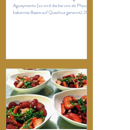
Aguaymanto (so wird die bei uns als Physalis
bekannte Beere auf Quechua genannt) 200
g Blaubeeren 4 Rispen rote Johannisbeeren 1
TL Ingwer 1/8 Habanero-Chili (oder ½ gelbe
Ají, Samen und Stege entfernt) 1 TL frisches
Vanillemark Saft von 4 Limetten Saft von 2
kleinen Orangen 2 EL Honig 4 Maracujas
(ersatzweise 200 g frisches Maracuja-
Fruchtmark) 200 g Himbeeren 10-12
Brombeeren 1 EL Koriander, fein gehackt 1
EL Basilikum 1 EL Minze, fein gehackt