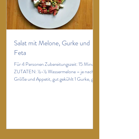
Salat mit Melone, Gurke und
Feta
Für 4 Personen Zubereitungszeit: 15 Minuten
ZUTATEN: ½-½ Wassermelone – je nach
Größe und Appetit, gut gekühlt 1 Gurke, gut
gekühlt 200 g Feta 1 große Handvoll
geröstete Pistazienkerne, grob gehackt 4
Stängel Minze 4 Stängel Basilikum 2 EL
Condimento Bianco 4 EL Olivenöl Salz
Pfeffer ZUBEREITUNG: Gurke waschen,
abtrocknen, vierteln und in Stücke schneiden
und in eine große Salatschüssel geben.
Wassermelone entrinden, Fruchtfleisch in