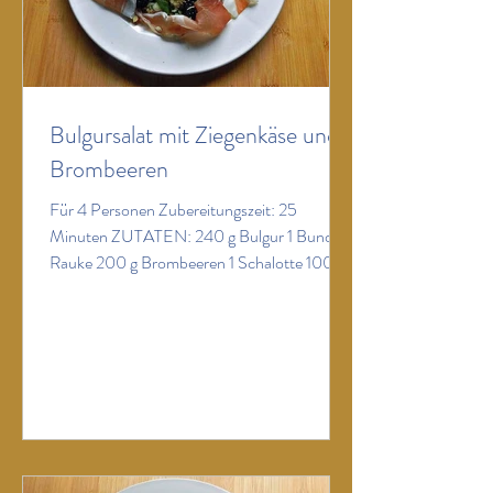
Bulgursalat mit Ziegenkäse und
Brombeeren
Für 4 Personen Zubereitungszeit: 25
Minuten ZUTATEN: 240 g Bulgur 1 Bund
Rauke 200 g Brombeeren 1 Schalotte 100 g
Ziegenfrischkäse in Würfeln ½ Handvoll
Haselnüsse, grob gehackt 8 Scheiben
luftgetrockneter Schinken 1 Bio-Zitrone Für
das Dressing 1 Bio-Zitrone 4 EL Olivenöl 2
EL flüssiger Honig Salz schwarzer Pfeffer aus
der Mühle ZUBEREITUNG: Bulgur mit 400
ml heißem Wasser oder Brühe übergießen
und 15 Minuten abgedeckt quellen lassen,