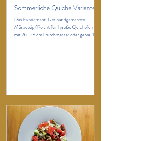
Sommerliche Quiche Varianten
Das Fundament: Der handgemachte
Mürbeteig (Reicht für 1 große Quicheform
mit 26–28 cm Durchmesser oder genau 10
Mini-Quiches in Muffinförmchen) Zutaten
250 g Weizenmehl (Type 405) 125 g kalte
Butter (in kleinen Würfeln) 1 Ei (Größe M) 1
kräftige Prise Salz 1–2 EL eiskaltes Wasser
Zubereitung Das Mehl mit dem Salz auf die
Arbeitsfläche geben. Die kalten Butterwürfel
und das Ei in die Mitte setzen. Alles mit
kühlen Händen zügig zu einem glatten Teig
verkneten. Falls er zu trock