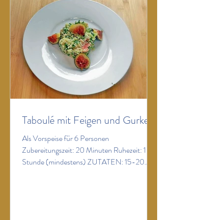
Feigen hinzugeben (eventuell vier für d
Taboulé mit Feigen und Gurke
Als Vorspeise für 6 Personen
Zubereitungszeit: 20 Minuten Ruhezeit: 1
Stunde (mindestens) ZUTATEN: 15-20
reife, aber feste Feigen (je nach Größe) 200
g Couscous 2 große Zitronen 1 TL Salz 1 TL
frisch gemahlener schwarzer Pfeffer (eher
mehr) 4 EL intensiv-fruchtiges Olivenöl