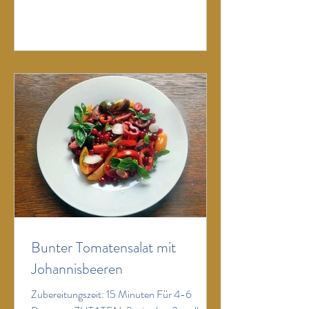
(mindestens) 1 große Gurke 1 kleines
Sträußchen Minze 1 Bund Schnittlauch 4
Stängel Estragon (à 10 cm) 2
Frühlingszwiebeln ZUBEREITUNG:
Couscous in eine Schüssel geben, mit heißem
Wasser übergießen und
Bunter Tomatensalat mit
Johannisbeeren
Zubereitungszeit: 15 Minuten Für 4-6