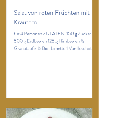
Salat von roten Früchten mit
Kräutern
für 4 Personen ZUTATEN: 150 g Zucker
500 g Erdbeeren 125 g Himbeeren ½
Granatapfel ½ Bio-Limette 1 Vanilleschote
ein paar Stängel Estragon 1/2 Bund Basilikum
ZUBEREITUNG: Die Vanilleschote
aufschlitzen, das Mark herauskratzen. In
einem kleinen Topf ½ l Wasser aufkochen,
zusammen mit dem Zucker, dem Vanillemark
und der ausgekratzten Vanilleschote. 1-2
Minuten kochen lassen, vom Herd nehmen
und auskühlen lassen. Dann Vanilleschote
herausfischen, Topf abdecken und im
Kühlschrank