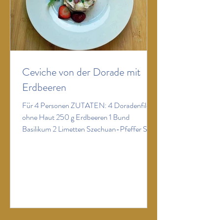
Ceviche von der Dorade mit
Erdbeeren
Für 4 Personen ZUTATEN: 4 Doradenfilets
ohne Haut 250 g Erdbeeren 1 Bund
Basilikum 2 Limetten Szechuan-Pfeffer Salz
Olivenöl ZUBEREITUNG: Doradenfilets in
feine Streifen schneiden:Die Erdbeeren
waschen, abtrocknen und putzen. In kleine
Würfel schneiden und zur Dorade
geben.Gemörserten Szechuan-Pfeffer nach
Geschmack und in feine Streifen
geschnittene Basilikumblätter zur Erdbeer-