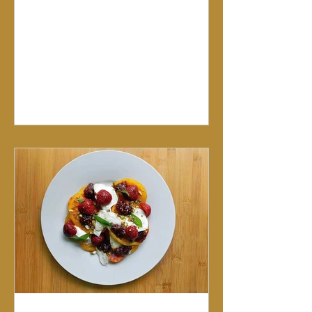
Chilischote 1 Stück Ingwer (15 g) Saft von 1
1/2 Limetten 2 EL Honig Für die Spieße: 600
g Seeteufelfilet Salz schwarzer Pfeffer
(Mühle) 30–40 g Ducca (äthiopische
Gewürzmischung 2–3 EL Olivenöl 4
Holzspieße ZUBEREITUNG: Fruchtfleisch
der Melone aus der Schale lösen, Kerne
entfernen. Fruchtfleisch in Stücke schneiden.
Minze und Koriander waschen, trocke