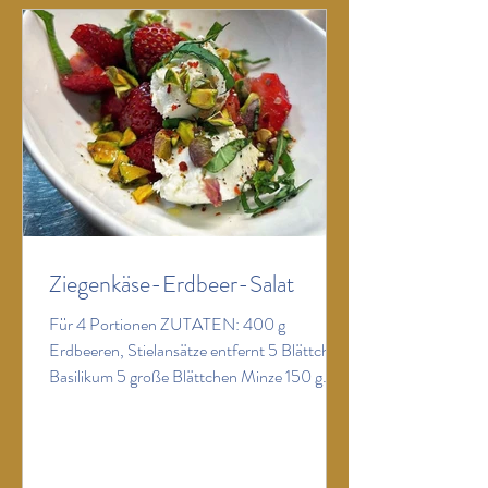
Fisch-Mischung hinzufügen, mit Salz und
Pfeffer würzen. Abrieb und Saft einer Limette
sowie etwas
Ziegenkäse-Erdbeer-Salat
Für 4 Portionen ZUTATEN: 400 g
Erdbeeren, Stielansätze entfernt 5 Blättchen
Basilikum 5 große Blättchen Minze 150 g
milder Ziegenweichkäse (etwa Picandou), in
kleine Stücke geteilt 50 g geröstete Pistazien,
grob gehackt ½ TL Sumach ½ TL Pul Biber
frisch gemahlener schwarzer Pfeffer Für das