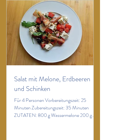
Würfel schneiden und hinzufügen. Minze- u
Salat mit Melone, Erdbeeren
und Schinken
Für 4 Personen Vorbereitungszeit: 25
Minuten Zubereitungszeit: 35 Minuten
ZUTATEN: 800 g Wassermelone 200 g
Cherry-Tomaten verschiedener Farben 250
g Erdbeeren eine Handvoll Rauke 8 Scheiben
(oder mehr) luftgetrockneter Schinken