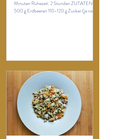
Minuten Ruhezeit: 2 Stunden ZUTATEN:
500 g Erdbeeren 110-120 g Zucker (je nach
Süße der Erdbeeren) 1 EL Zitronensaft 120 g
Schafsjoghurt 1.000 g gemischte Früchte der
Saison (Melone (Charentais, Galia etc.),
Pfirsiche, Erdbeere, Himbeeren,
Heidelbeeren, Johannisbeeren...) 1 EL
braunen Zucker 2 EL Zitronensaft
Minzeblätter ZUBEREITUNG: Erdbeeren
waschen, putzen und entstielen. 500 g davon
zusammen mit Zucker, Zitronensaft und
Joghurt pürie