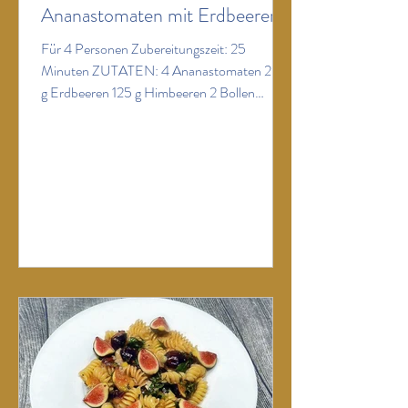
Ananastomaten mit Erdbeeren
Für 4 Personen Zubereitungszeit: 25
Minuten ZUTATEN: 4 Ananastomaten 200
g Erdbeeren 125 g Himbeeren 2 Bollen
Mozzarella di Buffala 1 Handvoll
Pistazienkerne, geröstet und grob gehackt 1-
2 TL Balsamico 6-7 EL Olivenöl ein paar
frische Verbene-Blätter Salz schwarzer
Pfeffer ZUBEREITUNG: Ananastomaten
waschen und trocknen, quer in etwa 0,75 – 1
cm dicke Scheiben schneiden und auf 4
Tellern verteilen. Pro Person eine halbe Kugel
Mozzarella in Scheiben schneiden und auf
den Tomat