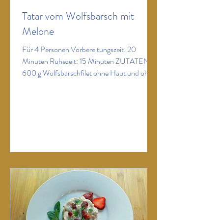
Tatar vom Wolfsbarsch mit
Melone
Für 4 Personen Vorbereitungszeit: 20
Minuten Ruhezeit: 15 Minuten ZUTATEN:
600 g Wolfsbarschfilet ohne Haut und ohne
Gräten 200 g gute reife Charentais-Melone
2 Frühlingszwiebeln, bevorzugt die rote
Variante 2 Limetten 50 g geröstete
Pinienkerne (geröstete Pistazien oder
Erdnüsse – ungesalzen – schmecken auch)
10 g frisch geriebener Ingwer ½ Bund
Schnittlauch 4 EL Olivenöl Salz Pfeffer
ZUBEREITUNG: Den Wolfsbarsch mit
einem scharfen Messen in sehr dünne
Scheiben schneiden und