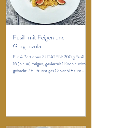
Fusilli mit Feigen und
Gorgonzola
Für 4 Portionen ZUTATEN: 200 g Fusilli 12-
16 (blaue) Feigen, geviertelt 1 Knoblauchzehe,
gehackt 2 EL fruchtiges Olivenöl + zum
Beträufeln 1 Stängel Thymian 1 kleines Glas
Weißwein (100 ml) 150 g Gorgonzola,
gewürfelt Basilikum Salz Pfeffer
ZUBEREITUNG: Fusilli in gesalzenem
Wasser nach Packungsanleitung al dente
kochen. Währenddessen Olivenöl in einer
Pfanne erhitzen, Knoblauch darin leicht
anschwitzen. Thymian und die geviertelten