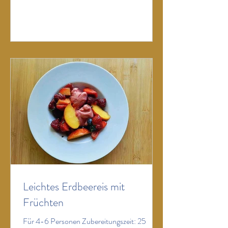
(Bayonner, Parma) 4 EL Taggiasca-Oliven
(wer keine bekommt, greift zu Kalamata) 200
g Feta am Stück 1 TL Zatar 1 Zweig Rosmarin
ein paar Zweiglein Thymian 5 Stängel
Basilikum 5 Stängel Minze 2 EL geröstete
Pinienkerne (schmeckt auch mit gerösteten
Pi
Leichtes Erdbeereis mit
Früchten
Für 4-6 Personen Zubereitungszeit: 25