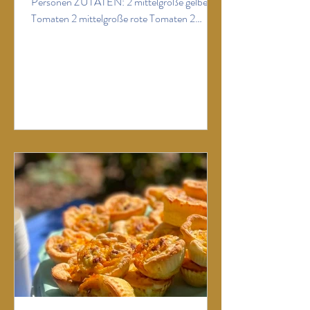
Personen ZUTATEN: 2 mittelgroße gelbe
Tomaten 2 mittelgroße rote Tomaten 2
Mittelgroße schwarze oder grüne Tomaten –
oder nur rote, Hauptsache mit Geschmack!
250 g Kirschtomaten (das können auch
bunte sein) 2 Frühlingszwiebeln 1 roter
Spitzpaprika 250 g rote Johannisbeeren
(oder Himbeeren) 1 kleines Bund Basilikum
etwas Schnittlauch (wer mag) Fleur de Sel
schwarzer Pfeffer 4 EL fruchtiges Olivenöl 2
EL Himbeeressig ZUBEREITUNG: Tomaten
was