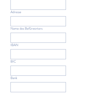
Adresse
Name des Befürworters
IBAN
BIC
Bank
Ich erteile hiermit 
Lastschriftvollmacht für den 
Beitrag. Ich verzichte 