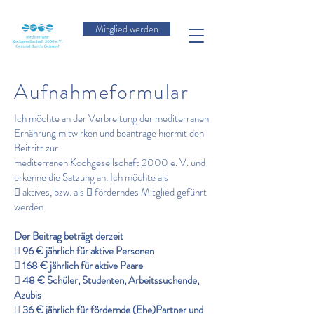
Mitglied werden
Aufnahmeformular
Ich möchte an der Verbreitung der mediterranen
Ernährung mitwirken und beantrage hiermit den
Beitritt zur
mediterranen Kochgesellschaft 2000 e. V. und
erkenne die Satzung an. Ich möchte als
 aktives, bzw. als  förderndes Mitglied geführt
werden.
Der Beitrag beträgt derzeit
 96 € jährlich für aktive Personen
 168 € jährlich für aktive Paare
 48 € Schüler, Studenten, Arbeitssuchende,
Azubis
 36 € jährlich für fördernde (Ehe)Partner und