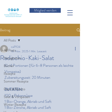
Mitglied werden
Beitrag
All Posts
ca7924
All Posts
16. Nov. 2025
1 Min. Lesezeit
Radicchio-Kaki-Salat
Neuigkeiten
für 4 Portionen (für 6-8 Personen als leichte 
Bücher
Vorspeise)
Rezepte
Zubereitungszeit: 20 Minuten
Sommer Rezepte
Pasta & Risotto
ZUTATEN:
100 g Pekannüsse
Salat & Vorspeisen
1 Bio-Orange, Abrieb und Saft
Winter Rezepte
1 Bio-Zitrone, Abrieb und Saft