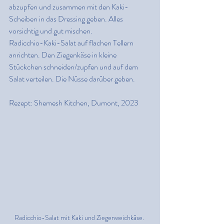
abzupfen und zusammen mit den Kaki-
Scheiben in das Dressing geben. Alles 
vorsichtig und gut mischen.
Radicchio-Kaki-Salat auf flachen Tellern 
anrichten. Den Ziegenkäse in kleine 
Stückchen schneiden/zupfen und auf dem 
Salat verteilen. Die Nüsse darüber geben.
Rezept: Shemesh Kitchen, Dumont, 2023
Radicchio-Salat mit Kaki und Ziegenweichkäse. 