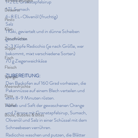
Veranstaltungen
1-2 EL Granatapfelsirup
1 TL Sumach
Desserts
6-8 EL-Olivenöl (fruchtig)
Pesto
Salz
Käse
1 Kaki, geviertelt und in dünne Scheiben 
geschnitten
Zitrusfrüchte
2-3 Köpfe Radicchio (je nach Größe, wer 
Suppe
bekommt, mixt verschiedene Sorten)
Fisch
70 g Ziegenweichkäse
Fleisch
ZUBEREITUNG:
Spargel
Den Backofen auf 160 Grad vorheizen, die 
Meeresfrüchte
Pekannüsse auf einem Blech verteilen und 
Pizza
etwa 8-9 Minuten rösten.
Abrieb und Saft der gewaschenen Orange 
Trüffel
und Zitrone mit Granatapfelsirup, Sumach, 
Boule, Bubbles & Bites
Olivenöl und Salz in einer Schüssel mit dem 
Schneebesen verrühren.
Radicchio waschen und putzen, die Blätter 