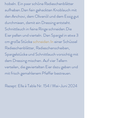
hobeln. Ein paar schöne Radieschenblätter 
aufheben.Den fein gehackten Knoblauch mit 
den Anchovi, dem Olivenöl und dem Essig gut 
durchmixen, damit ein Dressing entsteht. 
Schnittlauch in feine Ringe schneiden.Die 
Eier pellen und vierteln. Den Spargel in etwa 3 
cm große Stücke 
schneiden.In
 einer Schüssel 
Radieschenblätter, Radieschenscheiben, 
Spargelstücke und Schnittlauch vorsichtig mit 
dem Dressing mischen. Auf vier Tellern 
verteilen, die geviertelten Eier dazu geben und 
mit frisch gemahlenem Pfeffer bestreuen.
Rezept: Elle à Table Nr. 154 / Mai-Juni 2024