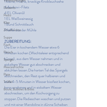
Veranstaltungen
1 kleine, frische, knackige Knoblauchzehe
4 Anchovi-Filets
Desserts
4 EL Olivenöl
Pesto
1 EL Weißweinessig
Käse
1 Bund Schnittlauch
Pfeffer aus der Mühle
Zitrusfrüchte
Suppe
ZUBEREITUNG:
Fisch
Die Eier in kochendem Wasser etwa 6 
Fleisch
Minuten kochen (Wachteleier entsprechend 
kürzer), aus dem Wasser nehmen und in 
Spargel
eiskaltem Wasser gut abschrecken und 
Meeresfrüchte
abkühlen lassen.Die harten Tel des Spargels 
Pizza
abschneiden, den Rest quer halbieren und 
etwa 4-5 Minuten in Wasser bissfest kochen, 
Trüffel
herausnehmen und in eiskaltem Wasser 
Boule, Bubbles & Bites
abschrecken, um den Kochvorgang zu 
stoppen.Die Radieschen waschen und putzen 
und mit einer Mandoline in dünne Scheiben 