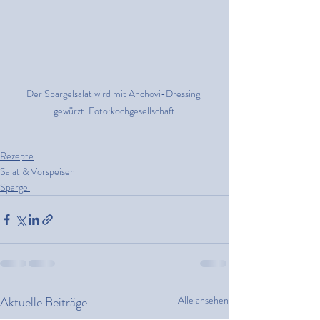
Der Spargelsalat wird mit Anchovi-Dressing 
gewürzt. Foto:kochgesellschaft
Rezepte
Salat & Vorspeisen
Spargel
Aktuelle Beiträge
Alle ansehen