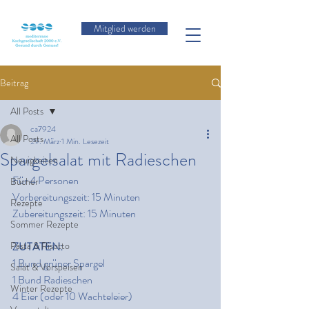
Mitglied werden
Beitrag
All Posts
ca7924
All Posts
29. März
1 Min. Lesezeit
Spargelsalat mit Radieschen
Neuigkeiten
Für 4 Personen
Bücher
Vorbereitungszeit: 15 Minuten
Rezepte
Zubereitungszeit: 15 Minuten
Sommer Rezepte
Pasta & Risotto
ZUTATEN:
1 Bund grüner Spargel
Salat & Vorspeisen
1 Bund Radieschen
Winter Rezepte
4 Eier (oder 10 Wachteleier)