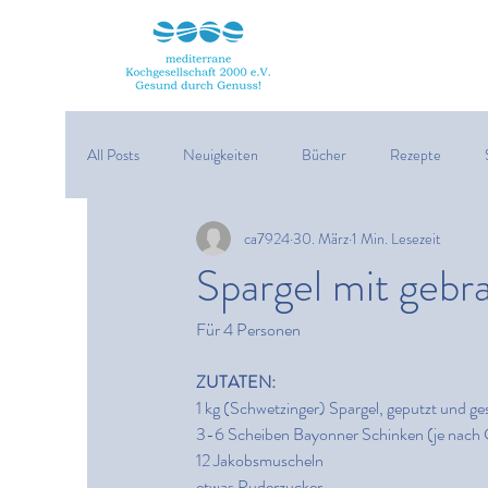
All Posts
Neuigkeiten
Bücher
Rezepte
ca7924
30. März
1 Min. Lesezeit
Veranstaltungen
Desserts
Pesto
Käse
Spargel mit geb
Für 4 Personen
Meeresfrüchte
Pizza
Trüffel
Boule, Bub
ZUTATEN:
1 kg (Schwetzinger) Spargel, geputzt und ge
3-6 Scheiben Bayonner Schinken (je nach
12 Jakobsmuscheln
etwas Puderzucker