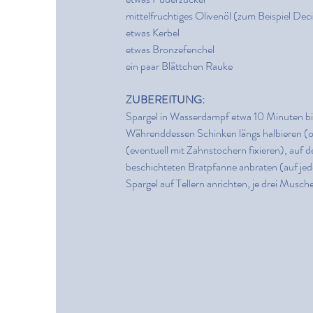
mittelfruchtiges Olivenöl (zum Beispiel De
etwas Kerbel
etwas Bronzefenchel
ein paar Blättchen Rauke
ZUBEREITUNG:
Spargel in Wasserdampf etwa 10 Minuten bis
Währenddessen Schinken längs halbieren (od
(eventuell mit Zahnstochern fixieren), auf 
beschichteten Bratpfanne anbraten (auf jede
Spargel auf Tellern anrichten, je drei Musch