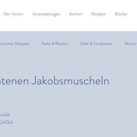
Der Verein
Veranstaltungen
Kochen
Rezepte
Bücher
Sommer Rezepte
Pasta & Risotto
Salat & Vorspeisen
Winter
Zitrusfrüchte
Suppe
Fisch
Fleisch
Spargel
ratenen Jakobsmuscheln
bles & Bites
schält
 Größe)