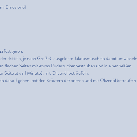
cimi Emozione)
sfest garen.
er dritteln, je nach Größe), ausgelöste Jakobsmuscheln damit umwickeln
den flachen Seiten mit etwas Puderzucker bestäuben und in einer heißen 
r Seite etwa 1 Minute), mit Olivenöl beträufeln.
eln darauf geben, mit den Kräutern dekorieren und mit Olivenöl beträufeln