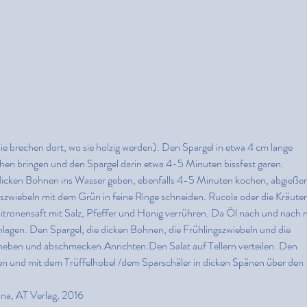
 brechen dort, wo sie holzig werden). Den Spargel in etwa 4 cm lange 
en bringen und den Spargel darin etwa 4-5 Minuten bissfest garen. 
icken Bohnen ins Wasser geben, ebenfalls 4-5 Minuten kochen, abgießen
zwiebeln mit dem Grün in feine Ringe schneiden. Rucola oder die Kräuter
itronensaft mit Salz, Pfeffer und Honig verrühren. Da Öl nach und nach m
lagen. Den Spargel, die dicken Bohnen, die Frühlingszwiebeln und die 
 heben und abschmecken.Anrichten:Den Salat auf Tellern verteilen. Den 
ien und mit dem Trüffelhobel /dem Sparschäler in dicken Spänen über den 
iana, AT Verlag, 2016