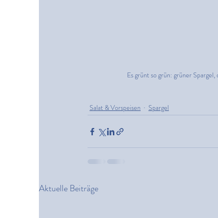
Es grünt so grün: grüner Spargel,
Salat & Vorspeisen
Spargel
Aktuelle Beiträge