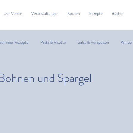
Der Verein
Veranstaltungen
Kochen
Rezepte
Bücher
Sommer Rezepte
Pasta & Risotto
Salat & Vorspeisen
Winter
Zitrusfrüchte
Suppe
Fisch
Fleisch
Spargel
 Bohnen und Spargel
bles & Bites