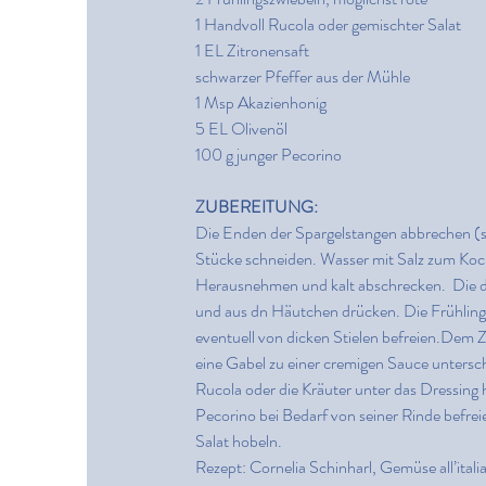
1 Handvoll Rucola oder gemischter Salat
1 EL Zitronensaft
schwarzer Pfeffer aus der Mühle
1 Msp Akazienhonig
5 EL Olivenöl
100 g junger Pecorino
ZUBEREITUNG:
Die Enden der Spargelstangen abbrechen (sie
Stücke schneiden. Wasser mit Salz zum Koch
Herausnehmen und kalt abschrecken.  Die d
und aus dn Häutchen drücken. Die Frühlings
eventuell von dicken Stielen befreien.Dem Z
eine Gabel zu einer cremigen Sauce untersch
Rucola oder die Kräuter unter das Dressing
Pecorino bei Bedarf von seiner Rinde befre
Salat hobeln.
Rezept: Cornelia Schinharl, Gemüse all’ital