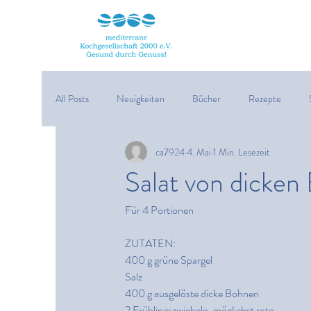
All Posts
Neuigkeiten
Bücher
Rezepte
ca7924
4. Mai
1 Min. Lesezeit
Veranstaltungen
Desserts
Pesto
Käse
Salat von dicken
Für 4 Portionen
Meeresfrüchte
Pizza
Trüffel
Boule, Bub
ZUTATEN:
400 g grüne Spargel
Salz
400 g ausgelöste dicke Bohnen
2 Frühlingszwiebeln, möglichst rote