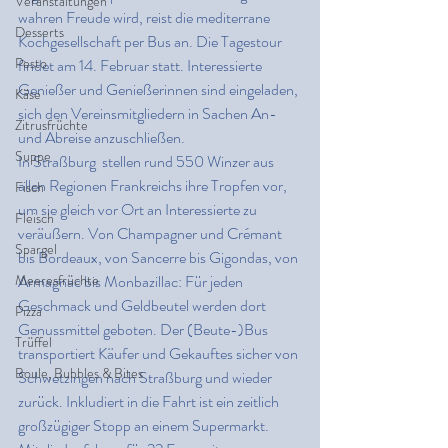
Veranstaltungen
wahren Freude wird, reist die mediterrane 
Desserts
Kochgesellschaft per Bus an. Die Tagestour 
Pesto
findet am 14. Februar statt. Interessierte 
Genießer und Genießerinnen sind eingeladen, 
Käse
sich den Vereinsmitgliedern in Sachen An- 
Zitrusfrüchte
und Abreise anzuschließen.
Suppe
In Straßburg  stellen rund 550 Winzer aus 
allen Regionen Frankreichs ihre Tropfen vor, 
Fisch
um sie gleich vor Ort an Interessierte zu 
Fleisch
veräußern. Von Champagner und Crémant 
Spargel
bis Bordeaux, von Sancerre bis Gigondas, von 
Meeresfrüchte
Armagnac bis Monbazillac: Für jeden 
Geschmack und Geldbeutel werden dort 
Pizza
Genussmittel geboten. Der (Beute-)Bus 
Trüffel
transportiert Käufer und Gekauftes sicher von 
Boule, Bubbles & Bites
Schwetzingen nach Straßburg und wieder 
zurück. Inkludiert in die Fahrt ist ein zeitlich 
großzügiger Stopp an einem Supermarkt. 