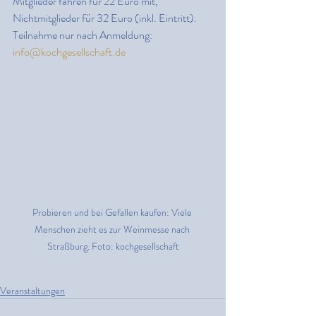
Mitglieder fahren für 22 Euro mit, 
Nichtmitglieder für 32 Euro (inkl. Eintritt). 
Teilnahme nur nach Anmeldung: 
info@kochgesellschaft.de
Probieren und bei Gefallen kaufen: Viele 
Menschen zieht es zur Weinmesse nach 
Straßburg. Foto: kochgesellschaft
Veranstaltungen