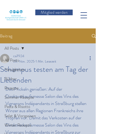
Mitglied werden
Beitrag
All Posts
ca7924
All Posts
23. Nov. 2025
1 Min. Lesezeit
Schampus testen am Tag der
Neuigkeiten
Liebenden
Bücher
Rezepte
Das Prickeln genießen: Auf der 
Direktverkaufsmesse Salon des Vins des 
Sommer Rezepte
Vignerons Indépendants in Straßburg stellen 
Pasta & Risotto
Winzer aus allen Regionen Frankreichs ihre 
Salat & Vorspeisen
Tropfen vor. Damit das Verkosten auf der 
Direktverkaufsmesse Salon des Vins des 
Winter Rezepte
Vignerons Indépendants in Straßburg zur 