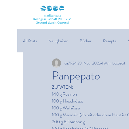
All Posts
Neuigkeiten
Bücher
Rezepte
ca7924
23. Nov. 2025
1 Min. Lesezeit
Veranstaltungen
Desserts
Pesto
Käse
Panpepato
ZUTATEN:
Meeresfrüchte
Pizza
Trüffel
Boule, Bub
140 g Rosinen
100 g Haselnüsse
100 g Walnüsse
100 g Mandeln (ob mit oder ohne Haut ist
200 g Blütenhonig
100 g Schokolade (70 Prozent)