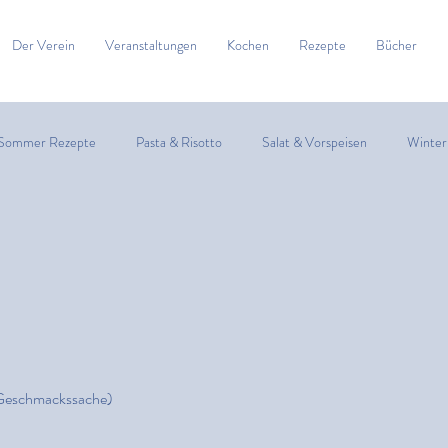
Der Verein
Veranstaltungen
Kochen
Rezepte
Bücher
Sommer Rezepte
Pasta & Risotto
Salat & Vorspeisen
Winter
Zitrusfrüchte
Suppe
Fisch
Fleisch
Spargel
bles & Bites
 Geschmackssache)