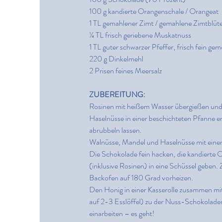
100 g kandierte Orangenschale / Orangeat
1 TL gemahlener Zimt / gemahlene Zimtblüt
¼ TL frisch geriebene Muskatnuss
1 TL guter schwarzer Pfeffer, frisch fein gem
220 g Dinkelmehl
2 Prisen feines Meersalz
ZUBEREITUNG:
Rosinen mit heißem Wasser übergießen und
Haselnüsse in einer beschichteten Pfanne er
abrubbeln lassen.
Walnüsse, Mandel und Haselnüsse mit eine
Die Schokolade fein hacken, die kandierte O
(inklusive Rosinen) in eine Schüssel geben.
Backofen auf 180 Grad vorheizen.
Den Honig in einer Kasserolle zusammen mit
auf 2-3 Esslöffel) zu der Nuss-Schokola
einarbeiten – es geht!