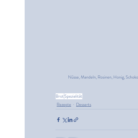
Nüsse, Mandeln, Rosinen, Honig, Schoko
Brot
Spezialität
Rezepte
Desserts