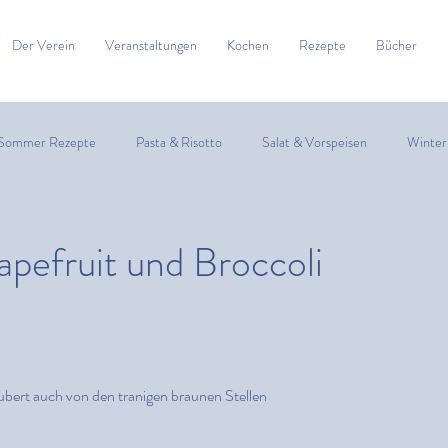
Der Verein
Veranstaltungen
Kochen
Rezepte
Bücher
Sommer Rezepte
Pasta & Risotto
Salat & Vorspeisen
Winter
Zitrusfrüchte
Suppe
Fisch
Fleisch
Spargel
apefruit und Broccoli
bles & Bites
bert auch von den tranigen braunen Stellen