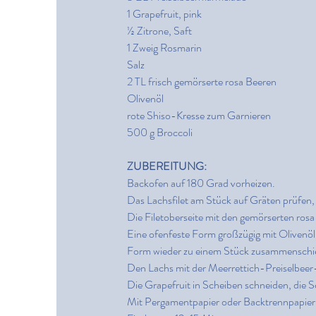
1 Grapefruit, pink
½ Zitrone, Saft
1 Zweig Rosmarin
Salz
2 TL frisch gemörserte rosa Beeren
Olivenöl
rote Shiso-Kresse zum Garnieren
500 g Broccoli
ZUBEREITUNG:
Backofen auf 180 Grad vorheizen.
Das Lachsfilet am Stück auf Gräten prüfen,
Die Filetoberseite mit den gemörserten rosa 
Eine ofenfeste Form großzügig mit Olivenöl 
Form wieder zu einem Stück zusammenschieb
Den Lachs mit der Meerrettich-Preiselbeer
Die Grapefruit in Scheiben schneiden, die 
Mit Pergamentpapier oder Backtrennpapier