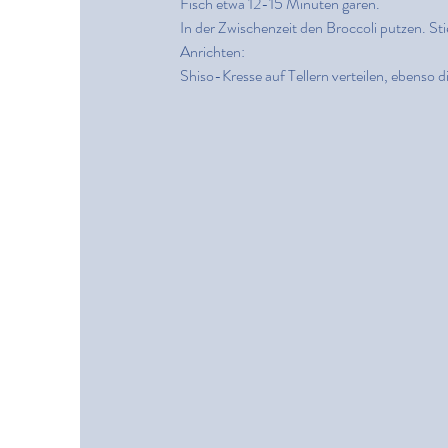
Fisch etwa 12-15 Minuten garen.
In der Zwischenzeit den Broccoli putzen. St
Anrichten:
Shiso-Kresse auf Tellern verteilen, ebenso d