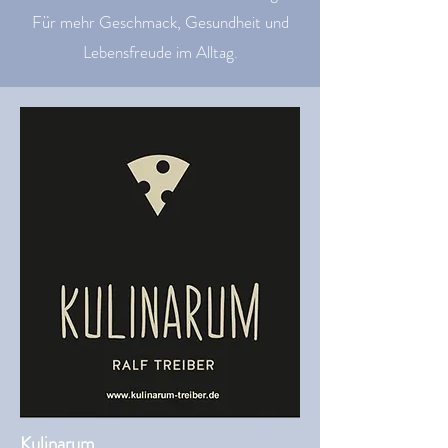
Für mehr Geschmack, Gesundheit und
Lebensfreude im Alltag.
Kulinarum