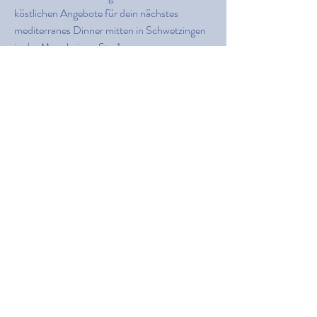
köstlichen Angebote für dein nächstes
mediterranes Dinner mitten in Schwetzingen
in der
Mannheimer Str. 1.
Fisch Rezepte