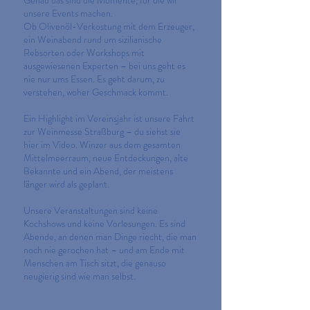
Genau das sind die Momente, für die wir
unsere Events machen.
Ob Olivenöl-Verkostung mit dem Erzeuger,
ein Weinabend rund um sizilianische
Rebsorten oder Workshops mit
ausgewiesenen Experten – bei uns geht es
nie nur ums Essen. Es geht darum, zu
verstehen, woher Geschmack kommt.
Ein Highlight im Vereinsjahr ist unsere Fahrt
zur Weinmesse Straßburg – du siehst sie
hier im Video. Winzer aus dem gesamten
Mittelmeerraum, neue Entdeckungen, alte
Bekannte und ein Abend, der meistens
länger wird als geplant.
Unsere Veranstaltungen sind keine
Kochshows und keine Vorlesungen. Es sind
Abende, an denen man Dinge riecht, die man
noch nie gerochen hat – und am Ende mit
Menschen am Tisch sitzt, die genauso
neugierig sind wie man selbst.