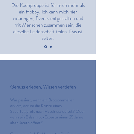
Die Kochgruppe ist für mich mehr als
ein Hobby. Ich kann mich hier
einbringen, Events mitgestalten und
mit Menschen zusammen sein, die
dieselbe Leidenschaft teilen. Das ist
selten.
Genuss erleben, Wissen vertiefen
Was passiert, wenn ein Brotsommelier
erklärt, warum die Kruste eines
Sauerteigbrots nach Haselnuss duftet? Oder
wenn ein Balsamico-Experte einen 25 Jahre
alten Aceto öffnet?