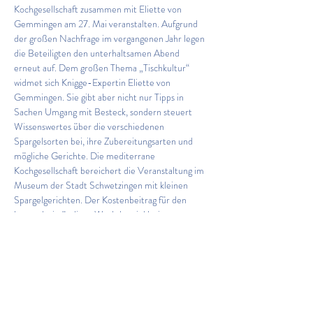
Kochgesellschaft zusammen mit Eliette von 
Gemmingen am 27. Mai veranstalten. Aufgrund 
der großen Nachfrage im vergangenen Jahr legen 
die Beteiligten den unterhaltsamen Abend 
erneut auf. Dem großen Thema „Tischkultur“ 
widmet sich Knigge-Expertin Eliette von 
Gemmingen. Sie gibt aber nicht nur Tipps in 
Sachen Umgang mit Besteck, sondern steuert 
Wissenswertes über die verschiedenen 
Spargelsorten bei, ihre Zubereitungsarten und 
mögliche Gerichte. Die mediterrane 
Kochgesellschaft bereichert die Veranstaltung im 
Museum der Stadt Schwetzingen mit kleinen 
Spargelgerichten. Der Kostenbeitrag für den 
knapp dreistündigen Workshop inklusive 
Spargelspezialitäten beträgt 12,50 Euro. Die 
Teilnehmerzahl ist begrenzt. Anmeldungen: 
lars.maurer@schwetzingen.de