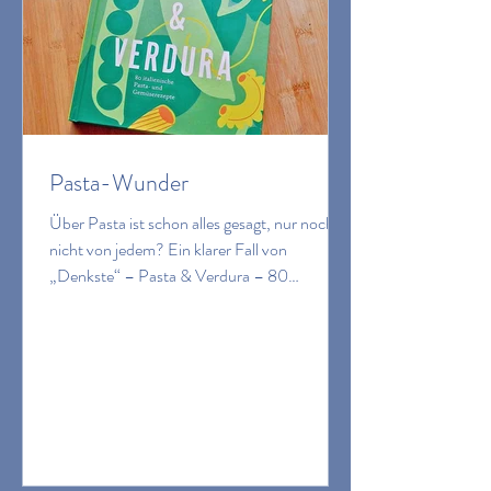
Pasta-Wunder
Über Pasta ist schon alles gesagt, nur noch
nicht von jedem? Ein klarer Fall von
„Denkste“ – Pasta & Verdura – 80
italienische Pasta- und Gemüserezepte
haben es allesamt in sich. Autorin ist Cettina
Vicenzino, eine verdammt gute
Kochbuchautorin, die nicht ohne Grund zu
den erfolgreichsten Stimmen der italienischen
Küche gehört.Sie versteht es, auch
vermeintlich ausgelutschte Themen
verdammt spannend zu präsentieren und