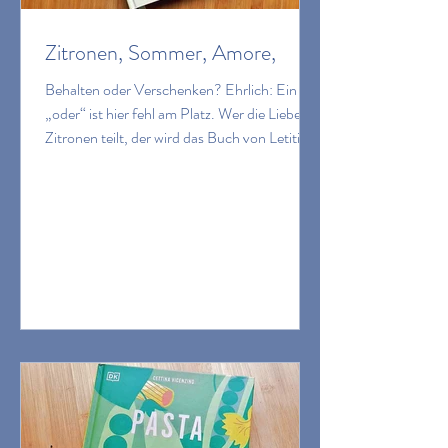
Zitronen, Sommer, Amore,
Behalten oder Verschenken? Ehrlich: Ein
„oder“ ist hier fehl am Platz. Wer die Liebe zu
Zitronen teilt, der wird das Buch von Letitia
Clark haben wollen. Sie hat ihre Liebe zu
Zitronen, ihre Amore al Limone, in Buchform
gebracht – und zwar so ausgiebig, schön und
umfangreich, dass schon das ein wahres
Geschenk ist. Dieses Buch kann man nur
unter liebe Menschen bringen … gehören
doch Zitronen (respektive ihr Saft oder ihre
Schale) mit zu den wichtigsten Zutaten der
mediterrane