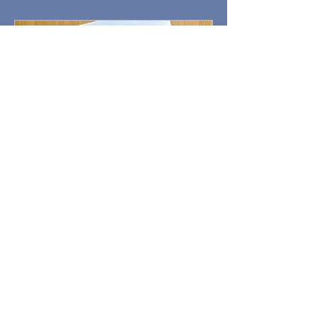
hochgradig informativ obendrein. Sie bietet
beste Unterha
Was für ein Feierabend!
Mercedes Lauenstein und Juri Gottschall
haben nicht nur einen Lauf, sie machen
einfach gute Bücher. Richtig gute. Das
Splendido-Duo setzt bei Buch Nr. 4 auf die
italienische Feierabendkultur: den Aperitivo
und würdigt damit das „vielleicht schönste