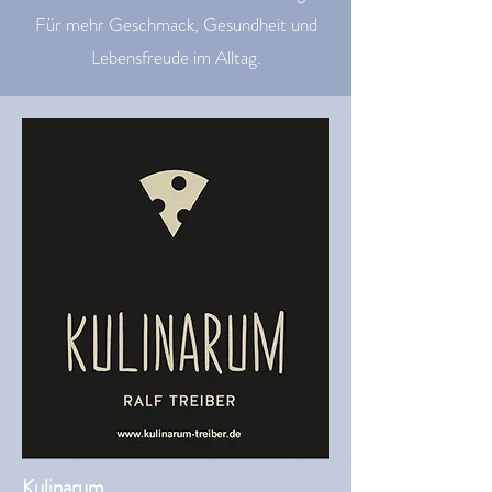
Für mehr Geschmack, Gesundheit und
Lebensfreude im Alltag.
Kulinarum