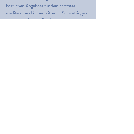
köstlichen Angebote für dein nächstes
mediterranes Dinner mitten in Schwetzingen
in der
Mannheimer Str. 1.
Fisch Rezepte