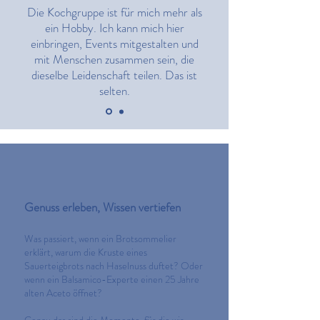
Die Kochgruppe ist für mich mehr als
ein Hobby. Ich kann mich hier
einbringen, Events mitgestalten und
mit Menschen zusammen sein, die
dieselbe Leidenschaft teilen. Das ist
selten.
Genuss erleben, Wissen vertiefen
Was passiert, wenn ein Brotsommelier
erklärt, warum die Kruste eines
Sauerteigbrots nach Haselnuss duftet? Oder
wenn ein Balsamico-Experte einen 25 Jahre
alten Aceto öffnet?