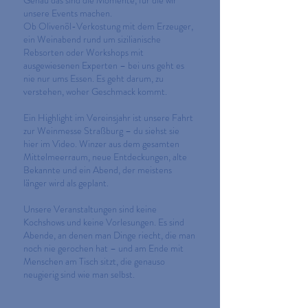
Genau das sind die Momente, für die wir
unsere Events machen.
Ob Olivenöl-Verkostung mit dem Erzeuger,
ein Weinabend rund um sizilianische
Rebsorten oder Workshops mit
ausgewiesenen Experten – bei uns geht es
nie nur ums Essen. Es geht darum, zu
verstehen, woher Geschmack kommt.
Ein Highlight im Vereinsjahr ist unsere Fahrt
zur Weinmesse Straßburg – du siehst sie
hier im Video. Winzer aus dem gesamten
Mittelmeerraum, neue Entdeckungen, alte
Bekannte und ein Abend, der meistens
länger wird als geplant.
Unsere Veranstaltungen sind keine
Kochshows und keine Vorlesungen. Es sind
Abende, an denen man Dinge riecht, die man
noch nie gerochen hat – und am Ende mit
Menschen am Tisch sitzt, die genauso
neugierig sind wie man selbst.