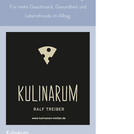
Für mehr Geschmack, Gesundheit und
Lebensfreude im Alltag.
Kulinarum