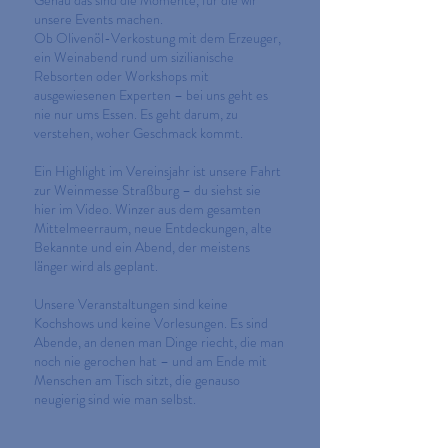
Genau das sind die Momente, für die wir
unsere Events machen.
Ob Olivenöl-Verkostung mit dem Erzeuger,
ein Weinabend rund um sizilianische
Rebsorten oder Workshops mit
ausgewiesenen Experten – bei uns geht es
nie nur ums Essen. Es geht darum, zu
verstehen, woher Geschmack kommt.
Ein Highlight im Vereinsjahr ist unsere Fahrt
zur Weinmesse Straßburg – du siehst sie
hier im Video. Winzer aus dem gesamten
Mittelmeerraum, neue Entdeckungen, alte
Bekannte und ein Abend, der meistens
länger wird als geplant.
Unsere Veranstaltungen sind keine
Kochshows und keine Vorlesungen. Es sind
Abende, an denen man Dinge riecht, die man
noch nie gerochen hat – und am Ende mit
Menschen am Tisch sitzt, die genauso
neugierig sind wie man selbst.