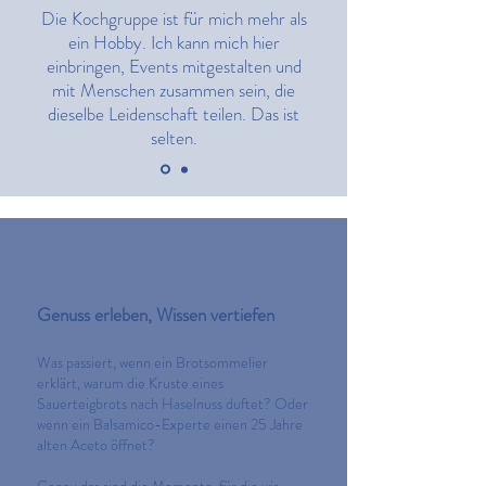
Die Kochgruppe ist für mich mehr als
ein Hobby. Ich kann mich hier
einbringen, Events mitgestalten und
mit Menschen zusammen sein, die
dieselbe Leidenschaft teilen. Das ist
selten.
Genuss erleben, Wissen vertiefen
Was passiert, wenn ein Brotsommelier
erklärt, warum die Kruste eines
Sauerteigbrots nach Haselnuss duftet? Oder
wenn ein Balsamico-Experte einen 25 Jahre
alten Aceto öffnet?