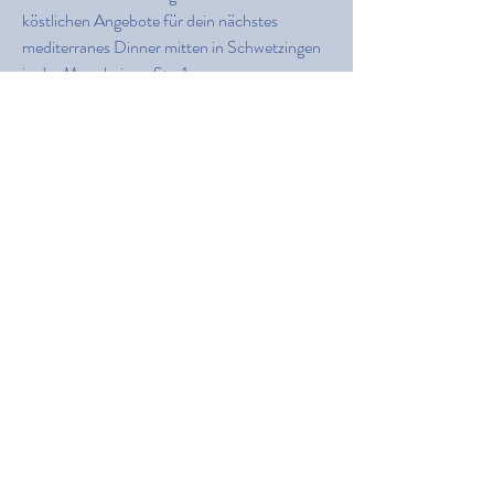
köstlichen Angebote für dein nächstes
mediterranes Dinner mitten in Schwetzingen
in der
Mannheimer Str. 1.
Fisch Rezepte