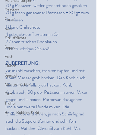
Veranstaltungen
70 g Pistazien, weder geröstet noch gesalzen
Desserts
70 g frisch geriebener Parmesan + 30 g+ zum 
Pesto
Servieren
1 kleine Chilischote
Käse
4 getrocknete Tomaten in Öl
Zitrusfrüchte
2 Zehen frischen Knoblauch
Suppe
5 EL fruchtiges Olivenöl
Fisch
ZUBEREITUNG:
Fleisch
Grünkohl waschen, trocken tupfen und mit 
Spargel
einem Messer grob hacken. Den Knoblauch 
Meeresfrüchte
häuten, ebenfalls grob hacken. Kohl, 
Knoblauch, 50 g der Pistazien in einen Mixer 
Pizza
geben und – mixen. Parmesan dazugeben 
Trüffel
und einer zweite Runde mixen. Die 
Boule, Bubbles & Bites
Chilischote entkernen, je nach Schärfegrad 
auch die Stege entfernen und sehr fein 
hacken. Mit dem Olivenöl zum Kohl-Mix 