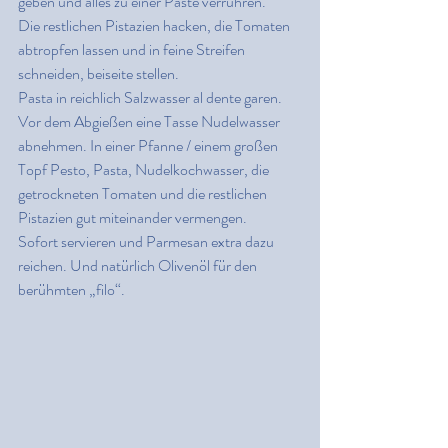
geben und alles zu einer Paste verrühren.
Die restlichen Pistazien hacken, die Tomaten 
abtropfen lassen und in feine Streifen 
schneiden, beiseite stellen.
Pasta in reichlich Salzwasser al dente garen. 
Vor dem Abgießen eine Tasse Nudelwasser 
abnehmen. In einer Pfanne / einem großen 
Topf Pesto, Pasta, Nudelkochwasser, die 
getrockneten Tomaten und die restlichen 
Pistazien gut miteinander vermengen.
Sofort servieren und Parmesan extra dazu 
reichen. Und natürlich Olivenöl für den 
berühmten „filo“.