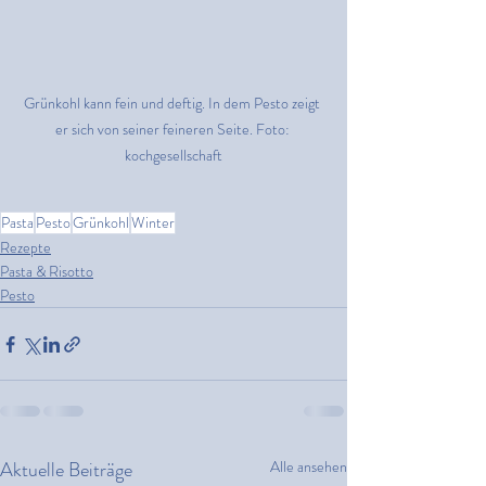
Grünkohl kann fein und deftig. In dem Pesto zeigt 
er sich von seiner feineren Seite. Foto: 
kochgesellschaft
Pasta
Pesto
Grünkohl
Winter
Rezepte
Pasta & Risotto
Pesto
Aktuelle Beiträge
Alle ansehen