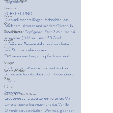
Veranstaltungen
40 g Zucker
Desserts
ZUBEREITUNG:
Pesto
Die Vanilleschote längs aufschneiden, das 
Käse
Mark herauskratzen und mit dem Olivenöl in 
einen kleinen Topf geben. Etwa 3 Minuten bei 
Zitrusfrüchte
schwacher (!) Hitze – etwa 30 Grad – 
Suppe
aufwärmen. Beiseite stellen und mindestens 
Fisch
zwei Stunden ziehen lassen.
Fleisch
Erdbeeren waschen, abtropfen lassen und 
putzen.
Spargel
Die Limette heiß abwaschen und trocknen. 
Meeresfrüchte
Schale sehr fein abreiben und mit dem Zucker 
Pizza
mischen.
Trüffel
Anrichten:
Boule, Bubbles & Bites
Erdbeeren auf Desserttellern verteilen. Mit 
Limettenzucker bestreuen und das Vanille-
Olivenöl darüberträufeln. Wer mag, gibt noch 