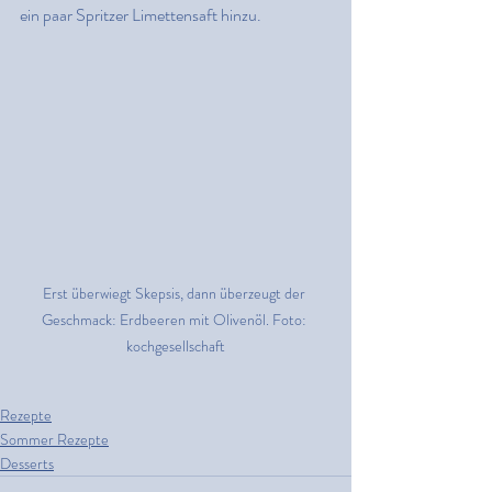
ein paar Spritzer Limettensaft hinzu.
Erst überwiegt Skepsis, dann überzeugt der 
Geschmack: Erdbeeren mit Olivenöl. Foto: 
kochgesellschaft
Rezepte
Sommer Rezepte
Desserts